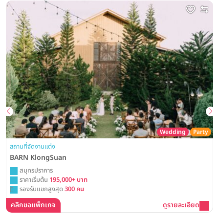
Wedding
Party
สถานที่จัดงานแต่ง
BARN KlongSuan
สมุทรปราการ
ราคาเริ่มต้น
195,000+ บาท
รองรับแขกสูงสุด
300 คน
คลิกขอแพ็กเกจ
ดูรายละเอียด