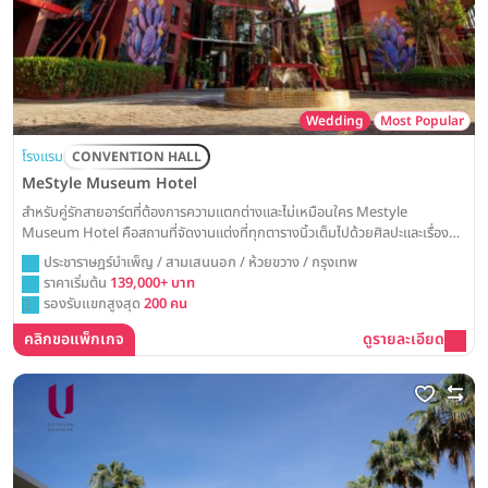
Wedding
Most Popular
โรงแรม
CONVENTION HALL
MeStyle Museum Hotel
สำหรับคู่รักสายอาร์ตที่ต้องการความแตกต่างและไม่เหมือนใคร Mestyle
Museum Hotel คือสถานที่จัดงานแต่งที่ทุกตารางนิ้วเต็มไปด้วยศิลปะและเรื่อง
ราว พร้อมเปลี่ยนวันวิวาห์ของคุณให้กลายเป็นนิทรรศการแห่งความรัก
ประชาราษฎร์บำเพ็ญ / สามเสนนอก / ห้วยขวาง / กรุงเทพ
ราคาเริ่มต้น
139,000+ บาท
รองรับแขกสูงสุด
200 คน
คลิกขอแพ็กเกจ
ดูรายละเอียด