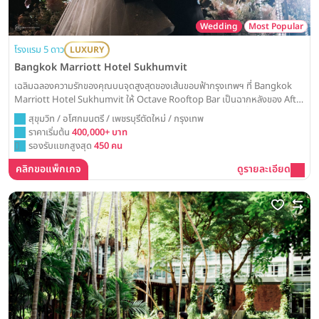
Wedding
Most Popular
โรงแรม 5 ดาว
LUXURY
Bangkok Marriott Hotel Sukhumvit
เฉลิมฉลองความรักของคุณบนจุดสูงสุดของเส้นขอบฟ้ากรุงเทพฯ ที่ Bangkok
Marriott Hotel Sukhumvit ให้ Octave Rooftop Bar เป็นฉากหลังของ After
Party สุดชิค หรือเลือกจัดงานในห้องบอลรูมสุดหรู เพื่อค่ำคืนที่น่าตื่นตาตื่นใจและ
สุขุมวิท / อโศกมนตรี / เพชรบุรีตัดใหม่ / กรุงเทพ
สมบูรณ์แบบ
ราคาเริ่มต้น
400,000+ บาท
รองรับแขกสูงสุด
450 คน
คลิกขอแพ็กเกจ
ดูรายละเอียด