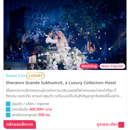
Wedding
Most Popular
โรงแรม 5 ดาว
LUXURY
Sheraton Grande Sukhumvit, a Luxury Collection Hotel
เรื่องราวความรักของคุณคู่ควรกับการเฉลิมฉลองที่สง่างามและน่าจดจำที่สุด ที่
โรงแรม เชอราตัน แกรนด์ สุขุมวิท ทุกโมเมนต์ในวันสำคัญจะถูกรังสรรค์ขึ้นอย่าง
วิจิตรบรรจง ด้วยมนต์เสน่ห์ของห้องแกรนด์บอลรูมสุดคลาสสิก พร้อมบริการเหนือ
สุขุมวิท / อโศก / กรุงเทพ
ระดับ ณ แลนด์มาร์คใจกลางกรุงเทพฯ ที่จะสร้างความประทับใจให้แก่แขกผู้มีเกียรติ
ราคาเริ่มต้น
400,000+ บาท
ทุกคน
รองรับแขกสูงสุด
500 คน
คลิกขอแพ็กเกจ
ดูรายละเอียด