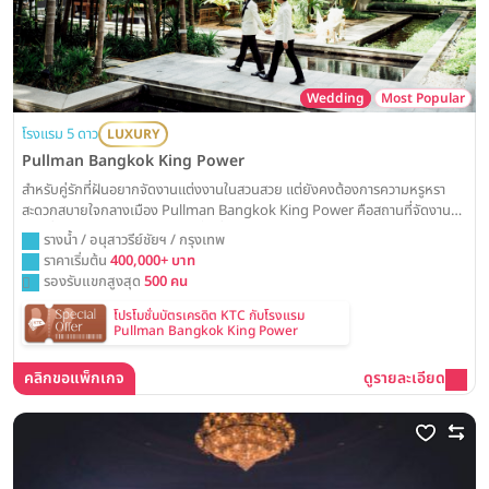
Wedding
Most Popular
โรงแรม 5 ดาว
LUXURY
Pullman Bangkok King Power
สำหรับคู่รักที่ฝันอยากจัดงานแต่งงานในสวนสวย แต่ยังคงต้องการความหรูหรา
สะดวกสบายใจกลางเมือง Pullman Bangkok King Power คือสถานที่จัดงาน
แต่งที่ตอบโจทย์อย่างลงตัว ด้วยพื้นที่สวนสวยบรรยากาศรีสอร์ทและห้องบอลรูมสุด
รางน้ำ / อนุสาวรีย์ชัยฯ / กรุงเทพ
หรู พร้อมเปลี่ยนทุกความฝันให้กลายเป็นวันวิวาห์ที่น่าจดจำ
ราคาเริ่มต้น
400,000+ บาท
รองรับแขกสูงสุด
500 คน
โปรโมชั่นบัตรเครดิต KTC กับโรงแรม
Pullman Bangkok King Power
คลิกขอแพ็กเกจ
ดูรายละเอียด