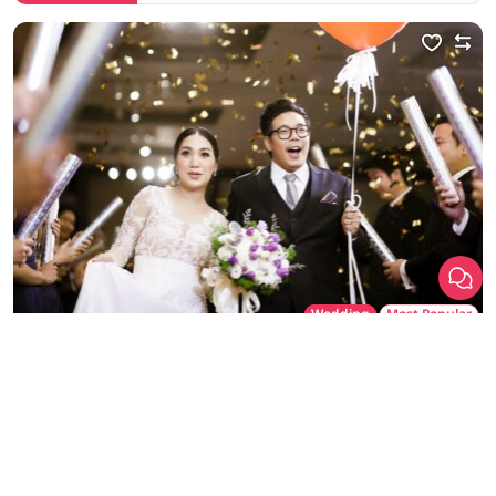
เลือก
1
รายการ
เปรียบเทียบ
Wedding
Most Popular
โรงแรม 5 ดาว
CITY LIFESTYLE
Crowne Plaza Bangkok Lumpini Park
Crowne Plaza Bangkok Lumpini Park สถานที่จัดงานแต่งงาน […]
พระราม 4 / ลุมพินี / สามย่าน / หัวลำโพง / กรุงเทพ
ราคาเริ่มต้น
170,000+ บาท
รองรับแขกสูงสุด
400 คน