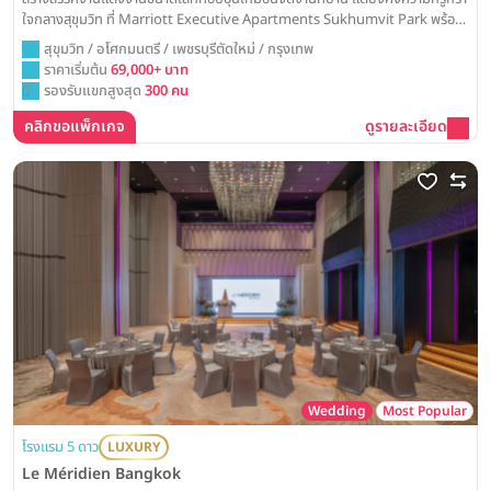
ใจกลางสุขุมวิท ที่ Marriott Executive Apartments Sukhumvit Park พร้อม
มอบความเป็นกันเองและความประทับใจให้แก่แขกคนสำคัญของคุณ
สุขุมวิท / อโศกมนตรี / เพชรบุรีตัดใหม่ / กรุงเทพ
ราคาเริ่มต้น
69,000+ บาท
รองรับแขกสูงสุด
300 คน
คลิกขอแพ็กเกจ
ดูรายละเอียด
Wedding
Most Popular
โรงแรม 5 ดาว
LUXURY
Le Méridien Bangkok