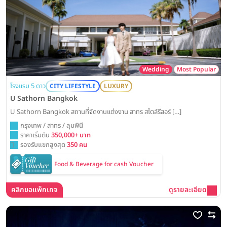
Wedding
Most Popular
โรงแรม 5 ดาว
CITY LIFESTYLE
LUXURY
U Sathorn Bangkok
U Sathorn Bangkok สถานที่จัดงานแต่งงาน สาทร สไตล์รีสอร์ […]
กรุงเทพ / สาทร / ลุมพินี
ราคาเริ่มต้น
350,000+ บาท
รองรับแขกสูงสุด
350 คน
Food & Beverage for cash Voucher
คลิกขอแพ็กเกจ
ดูรายละเอียด