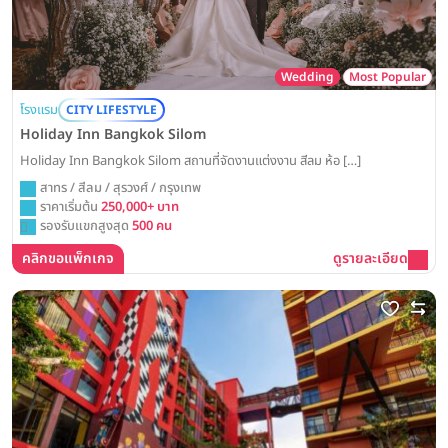
Wedding
Most Popular
โรงแรม
CITY LIFESTYLE
Holiday Inn Bangkok Silom
Holiday Inn Bangkok Silom สถานที่จัดงานแต่งงาน สีลม ห้อ […]
สาทร / สีลม / สุรวงศ์ / กรุงเทพ
ราคาเริ่มต้น
250,000+ บาท
รองรับแขกสูงสุด
500 คน
คลิกขอแพ็กเกจ
ดูรายละเอียด