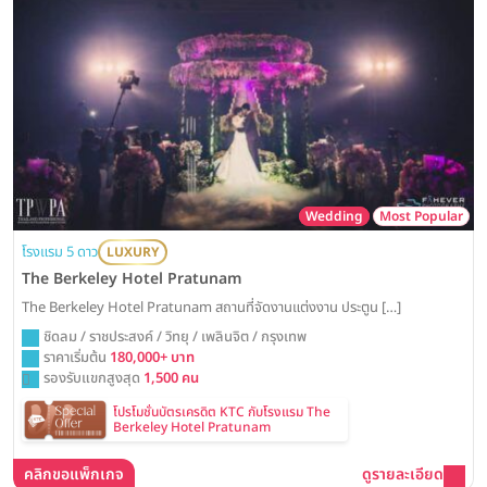
Wedding
Most Popular
โรงแรม 5 ดาว
LUXURY
The Berkeley Hotel Pratunam
The Berkeley Hotel Pratunam สถานที่จัดงานแต่งงาน ประตูน […]
ชิดลม / ราชประสงค์ / วิทยุ / เพลินจิต / กรุงเทพ
ราคาเริ่มต้น
180,000+ บาท
รองรับแขกสูงสุด
1,500 คน
โปรโมชั่นบัตรเครดิต KTC กับโรงแรม The
Berkeley Hotel Pratunam
คลิกขอแพ็กเกจ
ดูรายละเอียด