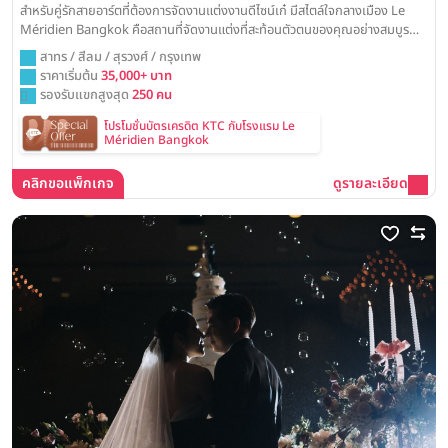
สำหรับคู่รักสายอาร์ตที่ต้องการจัดงานแต่งงานดีไซน์เก๋ มีสไตล์ใจกลางเมือง Le
Méridien Bangkok คือสถานที่จัดงานแต่งที่สะท้อนตัวตนของคุณอย่างสมบูรณ์
แบบ ด้วยห้องจัดเลี้ยงดีไซน์ร่วมสมัย พร้อมเปลี่ยนวันสำคัญของคุณให้กลายเป็น
สาทร / สีลม / สุรวงศ์ / กรุงเทพ
งานวิวาห์สุดชิคที่ไม่เหมือนใคร
ราคาเริ่มต้น
35,000+ บาท
รองรับแขกสูงสุด
250 คน
โปรโมชั่นบัตรเครดิต KTC กับโรงแรม Le
Méridien Bangkok
คลิกขอแพ็กเกจ
ดูรายละเอียด