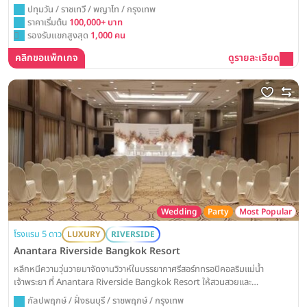
ล่าสุด ณ ศูนย์กลางการเดินทางที่เชื่อมต่อทุกความสุขถึงกัน
ปทุมวัน / ราชเทวี / พญาไท / กรุงเทพ
ราคาเริ่มต้น
100,000+ บาท
รองรับแขกสูงสุด
1,000 คน
คลิกขอแพ็กเกจ
ดูรายละเอียด
Wedding
Party
Most Popular
โรงแรม 5 ดาว
LUXURY
RIVERSIDE
Anantara Riverside Bangkok Resort
หลีกหนีความวุ่นวายมาจัดงานวิวาห์ในบรรยากาศรีสอร์ททรอปิคอลริมแม่น้ำ
เจ้าพระยา ที่ Anantara Riverside Bangkok Resort ให้สวนสวยและ
สถาปัตยกรรมไทยเป็นส่วนหนึ่งของวันสำคัญที่อบอวลไปด้วยความสุขและความ
กัลปพฤกษ์ / ฝั่งธนบุรี / ราชพฤกษ์ / กรุงเทพ