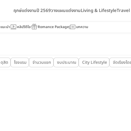
ฤกษ์แต่งงานปี 2569
วางแผนแต่งงาน
Living & Lifestyle
Trave
นแนะนำ
คลิปวีดีโอ
Romance Package
บทความ
ดุสิต
โรงแรม
จำนวนแขก
งบประมาณ
City Lifestyle
จัดเรียงโด