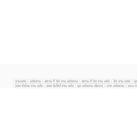
เลือก
1
รายการ
งานแต่ง
แต่งงาน
สถาน ที่ จัด งาน แต่งงาน
สถาน ที่ จัด งาน แต่ง
จัด งาน แต่ง
ฤ
ของ ชำร่วย งาน แต่ง
ของ รับไหว้ งาน แต่ง
ชุด แต่งงาน เรียบๆ
ฉาก แต่งงาน
แบบ กา
The Eros Grand Wedding
Baan Dusit Thani
รัตนพิมาน
Tango Woods Stud
Gaysorn Urban Resort
Kimpton Maa-Lai Bangkok
Grande Centre Point
The Peninsula Bangkok
TRUE ICON HALL
Reignwood Park
Graph Hotel
Courtyard
Conrad Bangkok
Hotel Nikko
The Sukosol
Millennium Hilt
Alexander Hotel
Crowne Plaza
Avana Grand Hotel and Convention Centr
Dusit Gourmet Event
Shanghai Mansion
RARIN
Novotel Siam Square
Centara Grand
Montien Riverside
Anantara Riverside
Century Park
G
Eastin Grand Hotel Sathorn
Prince Palace Hotel Bangkok
Tolani กุยบุรี
P
Arnoma Grand Bangkok
Radisson Blu Plaza Bangkok
ANA ANAN พัทยา
The Berkeley
AVANI+ Riverside Bangkok Hotel
ibis Styles
Hotel Nikko ชลบ