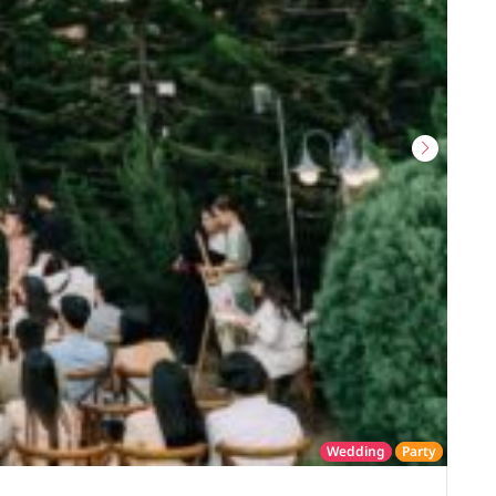
Wedding
Party
โรงแรม