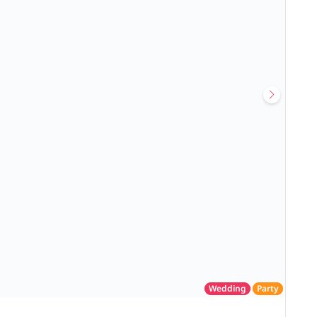
Wedding
Party
โรงแรม