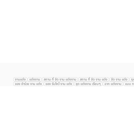
เลือก
1
รายการ
งานแต่ง
แต่งงาน
สถาน ที่ จัด งาน แต่งงาน
สถาน ที่ จัด งาน แต่ง
จัด งาน แต่ง
ฤ
ของ ชำร่วย งาน แต่ง
ของ รับไหว้ งาน แต่ง
ชุด แต่งงาน เรียบๆ
ฉาก แต่งงาน
แบบ กา
The Eros Grand Wedding
Baan Dusit Thani
รัตนพิมาน
Tango Woods Stud
Gaysorn Urban Resort
Kimpton Maa-Lai Bangkok
Grande Centre Point
The Peninsula Bangkok
TRUE ICON HALL
Reignwood Park
Graph Hotel
Courtyard
Conrad Bangkok
Hotel Nikko
The Sukosol
Millennium Hilt
Alexander Hotel
Crowne Plaza
Avana Grand Hotel and Convention Centr
Dusit Gourmet Event
Shanghai Mansion
RARIN
Novotel Siam Square
Centara Grand
Montien Riverside
Anantara Riverside
Century Park
G
Eastin Grand Hotel Sathorn
Prince Palace Hotel Bangkok
Tolani กุยบุรี
P
Arnoma Grand Bangkok
Radisson Blu Plaza Bangkok
ANA ANAN พัทยา
The Berkeley
AVANI+ Riverside Bangkok Hotel
ibis Styles
Hotel Nikko ชลบ