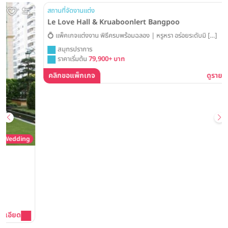
ng
สถานที่จัดงานแต่ง
Le Love Hall & Kruaboonlert Bangpoo
💍 แพ็คเกจแต่งงาน พิธีครบพร้อมฉลอง | หรูหรา อร่อยระดับมิ […]
สมุทรปราการ
ราคาเริ่มต้น
79,900+ บาท
คลิกขอแพ็กเกจ
ดูรายละเอียด