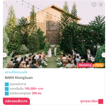
Wedding
Party
สถานที่จัดงานแต่ง
BARN KlongSuan
สมุทรปราการ
ราคาเริ่มต้น
195,000+ บาท
รองรับแขกสูงสุด
300 คน
คลิกขอแพ็กเกจ
ดูรายละเอียด