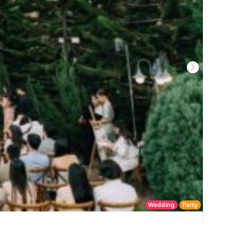
Wedding
Party
โรงแรม