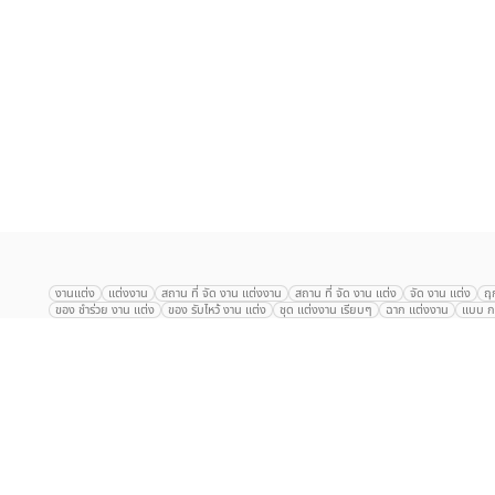
เลือก
1
รายการ
งานแต่ง
แต่งงาน
สถาน ที่ จัด งาน แต่งงาน
สถาน ที่ จัด งาน แต่ง
จัด งาน แต่ง
ฤ
ของ ชำร่วย งาน แต่ง
ของ รับไหว้ งาน แต่ง
ชุด แต่งงาน เรียบๆ
ฉาก แต่งงาน
แบบ กา
The Eros Grand Wedding
Baan Dusit Thani
รัตนพิมาน
Tango Woods Stud
Gaysorn Urban Resort
Kimpton Maa-Lai Bangkok
Grande Centre Point
The Peninsula Bangkok
TRUE ICON HALL
Reignwood Park
Graph Hotel
Courtyard
Conrad Bangkok
Hotel Nikko
The Sukosol
Millennium Hilt
Alexander Hotel
Crowne Plaza
Avana Grand Hotel and Convention Centr
Dusit Gourmet Event
Shanghai Mansion
RARIN
Novotel Siam Square
Centara Grand
Montien Riverside
Anantara Riverside
Century Park
G
Eastin Grand Hotel Sathorn
Prince Palace Hotel Bangkok
Tolani กุยบุรี
P
Arnoma Grand Bangkok
Radisson Blu Plaza Bangkok
ANA ANAN พัทยา
The Berkeley
AVANI+ Riverside Bangkok Hotel
ibis Styles
Hotel Nikko ชลบ