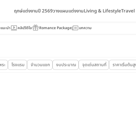
ฤกษ์แต่งงานปี 2569
วางแผนแต่งงาน
Living & Lifestyle
Trave
นแนะนำ
คลิปวีดีโอ
Romance Package
บทความ
พระ
โรงแรม
จำนวนแขก
งบประมาณ
จุดเด่นสถานที่
ราคาเริ่มต้นสูง