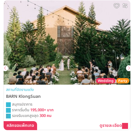
Wedding
Party
สถานที่จัดงานแต่ง
BARN KlongSuan
สมุทรปราการ
ราคาเริ่มต้น
195,000+ บาท
รองรับแขกสูงสุด
300 คน
คลิกขอแพ็กเกจ
ดูรายละเอียด