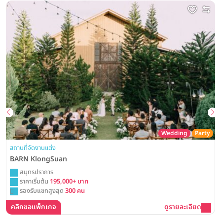
Wedding
Party
สถานที่จัดงานแต่ง
BARN KlongSuan
สมุทรปราการ
ราคาเริ่มต้น
195,000+ บาท
รองรับแขกสูงสุด
300 คน
คลิกขอแพ็กเกจ
ดูรายละเอียด