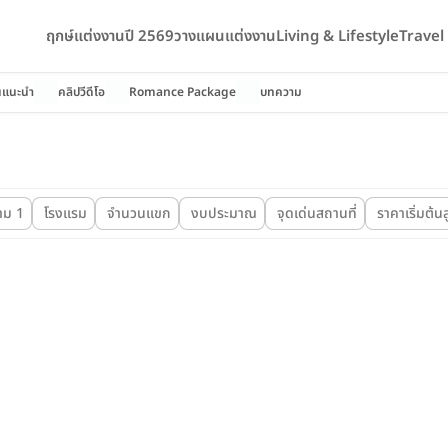
ฤกษ์แต่งงานปี 2569
วางแผนแต่งงาน
Living & Lifestyle
Trave
นแนะนำ
คลิปวีดีโอ
Romance Package
บทความ
าม 1
โรงแรม
จำนวนแขก
งบประมาณ
จุดเด่นสถานที่
ราคาเริ่มต้นส