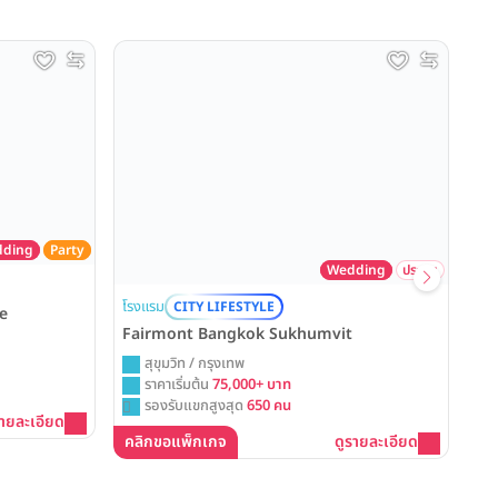
ding
Party
Wedding
ประชุม
โรง
โรงแรม
CITY LIFESTYLE
Th
se
Fairmont Bangkok Sukhumvit
สุขุมวิท / กรุงเทพ
ราคาเริ่มต้น
75,000+ บาท
รองรับแขกสูงสุด
650 คน
คล
รายละเอียด
คลิกขอแพ็กเกจ
ดูรายละเอียด