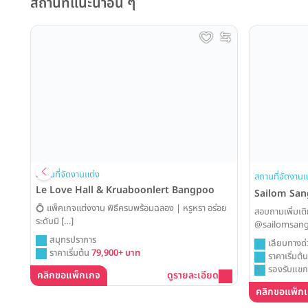
สถานที่แนะนำอื่น ๆ
ing
สถานที่จัดงานแต่ง
สถานที่จัดงานแ
Le Love Hall & Kruaboonlert Bangpoo
Sailom Sa
💍 แพ็คเกจแต่งงาน พิธีครบพร้อมฉลอง | หรูหรา อร่อย
สอบถามเพิ่มเติ
ระดับมิ […]
@sailomsang
สมุทรปราการ
เลียบทางด่
ราคาเริ่มต้น
79,900+ บาท
ราคาเริ่มต้
รองรับแขก
คลิกขอแพ็กเกจ
ดูรายละเอียด
คลิกขอแพ็ก