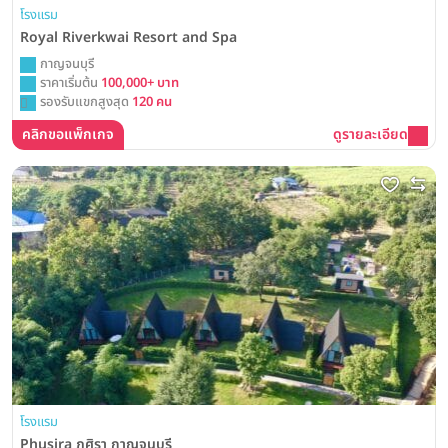
โรงแรม
Royal Riverkwai Resort and Spa
กาญจนบุรี
ราคาเริ่มต้น
100,000+ บาท
รองรับแขกสูงสุด
120 คน
คลิกขอแพ็กเกจ
ดูรายละเอียด
โรงแรม
Phusira ภูศิรา กาญจนบุรี