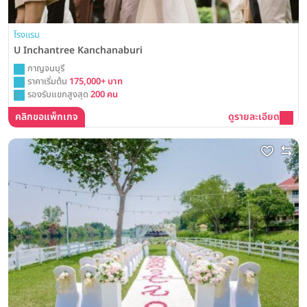
โรงแรม
U Inchantree Kanchanaburi
กาญจนบุรี
ราคาเริ่มต้น
175,000+ บาท
รองรับแขกสูงสุด
200 คน
คลิกขอแพ็กเกจ
ดูรายละเอียด