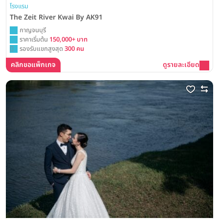
โรงแรม
The Zeit River Kwai By AK91
กาญจนบุรี
ราคาเริ่มต้น
150,000+ บาท
รองรับแขกสูงสุด
300 คน
คลิกขอแพ็กเกจ
ดูรายละเอียด