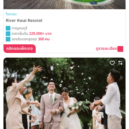
โรงแรม
River Kwai Resotel
กาญจนบุรี
ราคาเริ่มต้น
229,000+ บาท
รองรับแขกสูงสุด
300 คน
คลิกขอแพ็กเกจ
ดูรายละเอียด