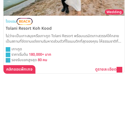
Wedding
โรงแรม
BEACH
Tolani Resort Koh Kood
ไม่ว่าจะเป็นเกาะสมุยหรือเกาะกูด Tolani Resort พร้อมเนรมิตเกาะสวรรค์ให้กลาย
เป็นสถานที่จัดงานแต่งงานริมหาดส่วนตัวที่โรแมนติกที่สุดของคุณ ให้ธรรมชาติที่
งดงามเป็นพยานรักในวันสำคัญที่สุด
เกาะกูด
ราคาเริ่มต้น
180,000+ บาท
รองรับแขกสูงสุด
80 คน
คลิกขอแพ็กเกจ
ดูรายละเอียด