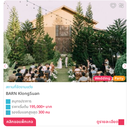
Wedding
Party
สถานที่จัดงานแต่ง
BARN KlongSuan
สมุทรปราการ
ราคาเริ่มต้น
195,000+ บาท
รองรับแขกสูงสุด
300 คน
คลิกขอแพ็กเกจ
ดูรายละเอียด