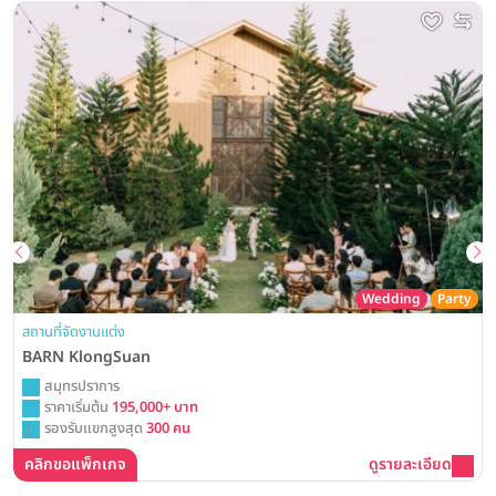
Wedding
Party
สถานที่จัดงานแต่ง
BARN KlongSuan
สมุทรปราการ
ราคาเริ่มต้น
195,000+ บาท
รองรับแขกสูงสุด
300 คน
คลิกขอแพ็กเกจ
ดูรายละเอียด