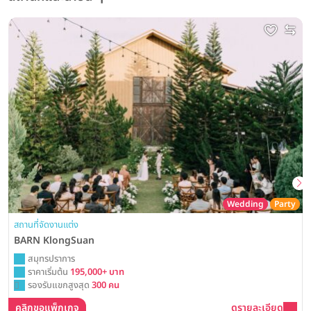
Wedding
Party
สถานที่จัดงานแต่ง
BARN KlongSuan
สมุทรปราการ
ราคาเริ่มต้น
195,000+ บาท
รองรับแขกสูงสุด
300 คน
คลิกขอแพ็กเกจ
ดูรายละเอียด