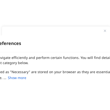
ทาง Weddinglist จะเก็บรักษาข้อมูลความลับของลูกค้าโดยจะไม่เปิด
เผยข้อมูลต่อสาธารณชน เพื่อประโยชน์สูงสุดในการเข้าถึงข้อมูลและ
eferences
สิทธิพิเศษต่าง ๆ ของทางโรงแรมและสถานที่จัดงานแต่งงาน
งานแต่ง
แต่งงาน
สถาน ที่ จัด งาน แต่งงาน
สถาน ที่ จัด งาน แต่ง
จัด งาน แต่ง
ฤกษ์แต่งงาน
ดูฤกษ์แต่งงาน
ฤกษ์แต่งงาน2569
ฤกษ์จดทะเบียนสมรส
เลือก
1
รายการ
เพื่อประสิทธิภาพในการใช้งาน Website Weddinglist ที่ดียิ่งขึ้น
vigate efficiently and perform certain functions. You will find det
ผู้ให้บริการจัดหาสถานที่งานแต่งงาน
การ์ด แต่งงาน
ชุด แต่งงาน
ชุด เจ้าสาว
กรุณายอมรับคุกกี้
t category below.
ช่างแต่งหน้าเจ้าสาว
ของ ชำร่วย งาน แต่ง
ของ รับไหว้ งาน แต่ง
ชุด แต่งงาน เรียบๆ
ฉาก แต่งงาน
แบบ การ์ด แต่งงาน
งาน แต่ง ใน สวน
พิธี แต่งงาน
จัดงานแต่งงาน งบ 200000
จัดงานแต่งงาน งบ 300000
จัดงานแต่งงาน งบ 500000
zed as "Necessary" are stored on your browser as they are essentia
ยอมรับคุกกี้
จัดงานแต่งงาน งบ 700000-1000000
. ...
Show more
เปรียบเทียบ
The Eros Grand Wedding
Baan Dusit Thani
รัตนพิมาน
Tango Woods Studio
LA CHAPELLE
CDC Ballroom
Sindhorn Kempinski
Pullman
Chercharn
เรือนเจ้าสาว
VALA Hua Hin
Grande Centre Point
Wedding at IMPACT
Gaysorn Urban Resort
Kimpton Maa-Lai Bangkok
Grande Centre Point
เรือนนพเก้า
Nathong Banquet Hall
Movenpick BDMS
JW Marriott
ired to enable the basic features of this site, such as providing se
SIAMDASADA เขาใหญ่
Arundara
Jim Thompson
Tolani เกาะกูด
ferences. These cookies do not store any personally identifiable d
Chatrium Grand Bangkok
The Peninsula Bangkok
TRUE ICON HALL
Reignwood Park
Graph Hotels
Tanwa The Food Project
บ้านวรรณกวี