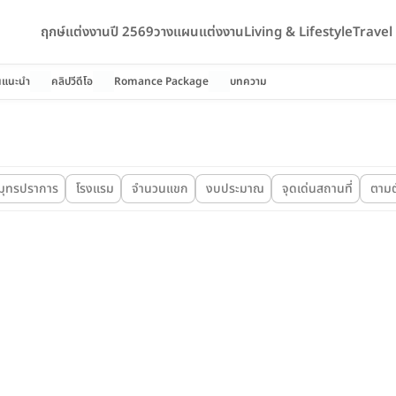
ฤกษ์แต่งงานปี 2569
วางแผนแต่งงาน
Living & Lifestyle
Trave
นแนะนำ
คลิปวีดีโอ
Romance Package
บทความ
มุทรปราการ
โรงแรม
จำนวนแขก
งบประมาณ
จุดเด่นสถานที่
ตามต