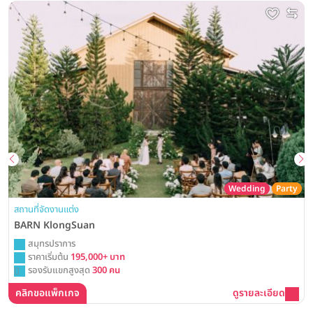
Wedding
Party
สถานที่จัดงานแต่ง
BARN KlongSuan
สมุทรปราการ
ราคาเริ่มต้น
195,000+ บาท
รองรับแขกสูงสุด
300 คน
คลิกขอแพ็กเกจ
ดูรายละเอียด