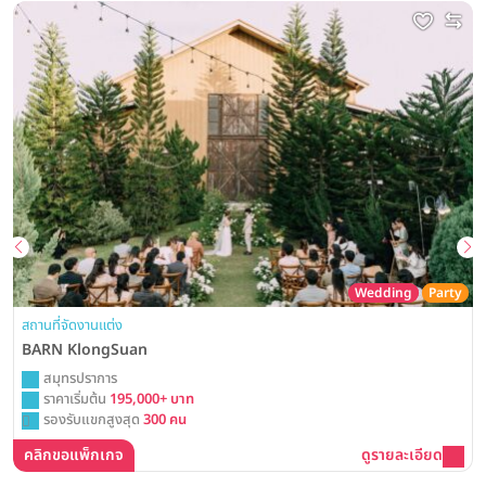
Wedding
Party
สถานที่จัดงานแต่ง
BARN KlongSuan
สมุทรปราการ
ราคาเริ่มต้น
195,000+ บาท
รองรับแขกสูงสุด
300 คน
คลิกขอแพ็กเกจ
ดูรายละเอียด