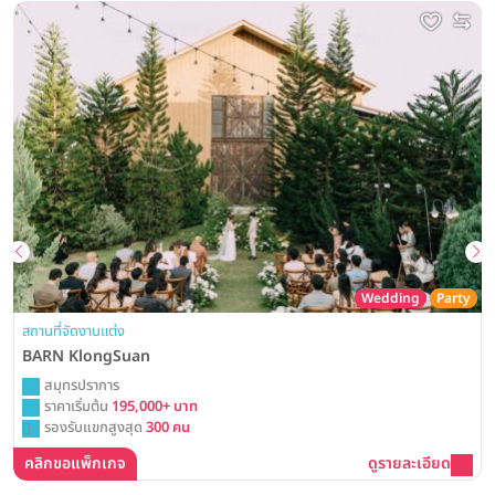
Wedding
Party
สถานที่จัดงานแต่ง
BARN KlongSuan
สมุทรปราการ
ราคาเริ่มต้น
195,000+ บาท
รองรับแขกสูงสุด
300 คน
คลิกขอแพ็กเกจ
ดูรายละเอียด