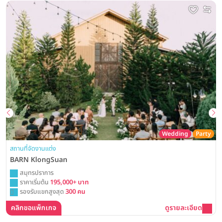
Wedding
Party
สถานที่จัดงานแต่ง
BARN KlongSuan
สมุทรปราการ
ราคาเริ่มต้น
195,000+ บาท
รองรับแขกสูงสุด
300 คน
คลิกขอแพ็กเกจ
ดูรายละเอียด