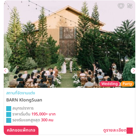
Wedding
Party
สถานที่จัดงานแต่ง
BARN KlongSuan
สมุทรปราการ
ราคาเริ่มต้น
195,000+ บาท
รองรับแขกสูงสุด
300 คน
คลิกขอแพ็กเกจ
ดูรายละเอียด