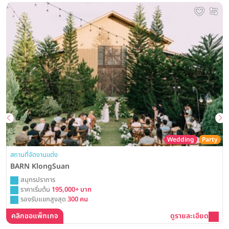
Wedding
Party
สถานที่จัดงานแต่ง
BARN KlongSuan
สมุทรปราการ
ราคาเริ่มต้น
195,000+ บาท
รองรับแขกสูงสุด
300 คน
คลิกขอแพ็กเกจ
ดูรายละเอียด