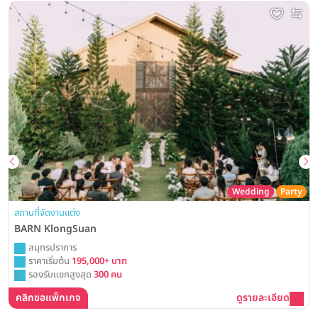
Wedding
Party
สถานที่จัดงานแต่ง
BARN KlongSuan
สมุทรปราการ
ราคาเริ่มต้น
195,000+ บาท
รองรับแขกสูงสุด
300 คน
คลิกขอแพ็กเกจ
ดูรายละเอียด