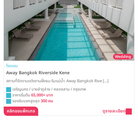
Wedding
โรงแรม
Away Bangkok Riverside Kene
สถานที่จัดงานแต่งงานฝั่งธน-ริมแม่น้ำ: Away Bangkok Rive […]
เจริญนคร / บางลำภูล่าง / คลองสาน / กรุงเทพ
ราคาเริ่มต้น
65,000+ บาท
รองรับแขกสูงสุด
300 คน
คลิกขอแพ็กเกจ
ดูรายละเอียด