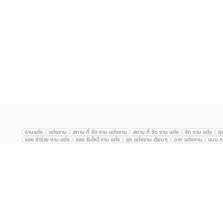
เลือก
1
รายการ
งานแต่ง
แต่งงาน
สถาน ที่ จัด งาน แต่งงาน
สถาน ที่ จัด งาน แต่ง
จัด งาน แต่ง
ฤ
ของ ชำร่วย งาน แต่ง
ของ รับไหว้ งาน แต่ง
ชุด แต่งงาน เรียบๆ
ฉาก แต่งงาน
แบบ กา
The Eros Grand Wedding
Baan Dusit Thani
รัตนพิมาน
Tango Woods Stud
Gaysorn Urban Resort
Kimpton Maa-Lai Bangkok
Grande Centre Point
The Peninsula Bangkok
TRUE ICON HALL
Reignwood Park
Graph Hotel
Courtyard
Conrad Bangkok
Hotel Nikko
The Sukosol
Millennium Hilt
Alexander Hotel
Crowne Plaza
Avana Grand Hotel and Convention Centr
Dusit Gourmet Event
Shanghai Mansion
RARIN
Novotel Siam Square
Centara Grand
Montien Riverside
Anantara Riverside
Century Park
G
Eastin Grand Hotel Sathorn
Prince Palace Hotel Bangkok
Tolani กุยบุรี
P
Arnoma Grand Bangkok
Radisson Blu Plaza Bangkok
ANA ANAN พัทยา
The Berkeley
AVANI+ Riverside Bangkok Hotel
ibis Styles
Hotel Nikko ชลบ