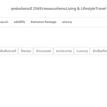
ฤกษ์แต่งงานปี 2569
วางแผนแต่งงาน
Living & Lifestyle
Trave
นแนะนำ
คลิปวีดีโอ
Romance Package
บทความ
สัมพันธวงศ์
โรงแรม
จำนวนแขก
งบประมาณ
Luxury
จัดเรียงโด