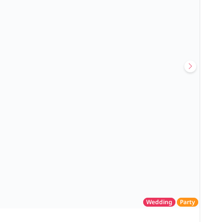
Wedding
Party
โรงแรม