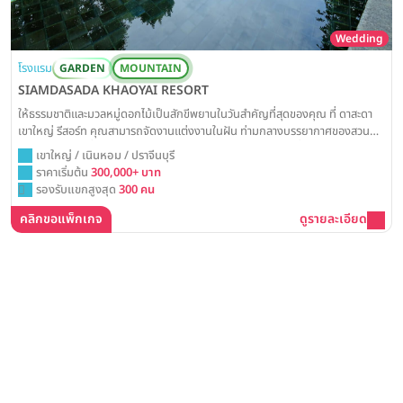
Wedding
โรงแรม
GARDEN
MOUNTAIN
SIAMDASADA KHAOYAI RESORT
ให้ธรรมชาติและมวลหมู่ดอกไม้เป็นสักขีพยานในวันสำคัญที่สุดของคุณ ที่ ดาสะดา
เขาใหญ่ รีสอร์ท คุณสามารถจัดงานแต่งงานในฝัน ท่ามกลางบรรยากาศของสวน
สวยสุดอลังการที่โอบล้อมด้วยวิวทิวเขา พร้อมสร้างความทรงจำที่แสนงดงามและ
เขาใหญ่ / เนินหอม / ปราจีนบุรี
ตราตรึงใจไปตลอดกาล
ราคาเริ่มต้น
300,000+ บาท
รองรับแขกสูงสุด
300 คน
คลิกขอแพ็กเกจ
ดูรายละเอียด