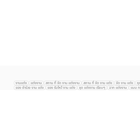
เลือก
1
รายการ
งานแต่ง
แต่งงาน
สถาน ที่ จัด งาน แต่งงาน
สถาน ที่ จัด งาน แต่ง
จัด งาน แต่ง
ฤ
ของ ชำร่วย งาน แต่ง
ของ รับไหว้ งาน แต่ง
ชุด แต่งงาน เรียบๆ
ฉาก แต่งงาน
แบบ กา
The Eros Grand Wedding
Baan Dusit Thani
รัตนพิมาน
Tango Woods Stud
Gaysorn Urban Resort
Kimpton Maa-Lai Bangkok
Grande Centre Point
The Peninsula Bangkok
TRUE ICON HALL
Reignwood Park
Graph Hotel
Courtyard
Conrad Bangkok
Hotel Nikko
The Sukosol
Millennium Hilt
Alexander Hotel
Crowne Plaza
Avana Grand Hotel and Convention Centr
Dusit Gourmet Event
Shanghai Mansion
RARIN
Novotel Siam Square
Centara Grand
Montien Riverside
Anantara Riverside
Century Park
G
Eastin Grand Hotel Sathorn
Prince Palace Hotel Bangkok
Tolani กุยบุรี
P
Arnoma Grand Bangkok
Radisson Blu Plaza Bangkok
ANA ANAN พัทยา
The Berkeley
AVANI+ Riverside Bangkok Hotel
ibis Styles
Hotel Nikko ชลบ