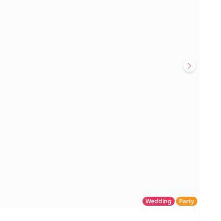
Wedding
Party
โรงแรม