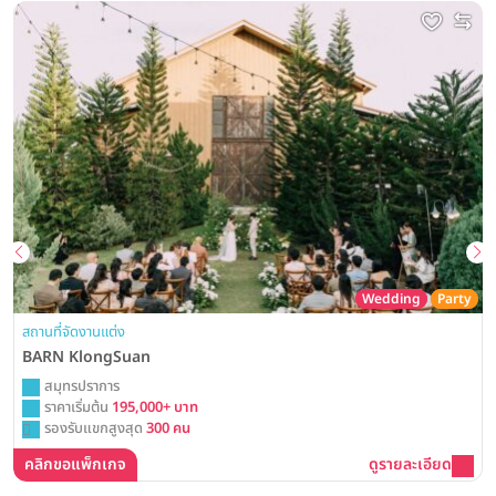
Wedding
Party
สถานที่จัดงานแต่ง
BARN KlongSuan
สมุทรปราการ
ราคาเริ่มต้น
195,000+ บาท
รองรับแขกสูงสุด
300 คน
คลิกขอแพ็กเกจ
ดูรายละเอียด