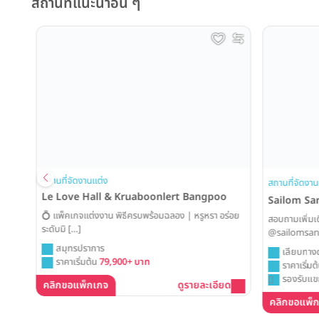
สถานที่แนะนำอื่น ๆ
ing
สถานที่จัดงานแต่ง
สถานที่จัดงานแ
Le Love Hall & Kruaboonlert Bangpoo
Sailom Sa
💍 แพ็คเกจแต่งงาน พิธีครบพร้อมฉลอง | หรูหรา อร่อย
สอบถามเพิ่มเติ
ระดับมิ […]
@sailomsang
สมุทรปราการ
เลียบทางด่
ราคาเริ่มต้น
79,900+ บาท
ราคาเริ่มต้
รองรับแขก
คลิกขอแพ็กเกจ
ดูรายละเอียด
คลิกขอแพ็ก