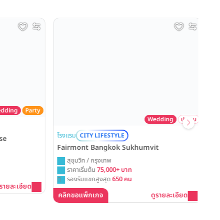
ding
Party
Wedding
ประชุม
โรง
โรงแรม
CITY LIFESTYLE
Th
se
Fairmont Bangkok Sukhumvit
สุขุมวิท / กรุงเทพ
ราคาเริ่มต้น
75,000+ บาท
รองรับแขกสูงสุด
650 คน
คล
รายละเอียด
คลิกขอแพ็กเกจ
ดูรายละเอียด