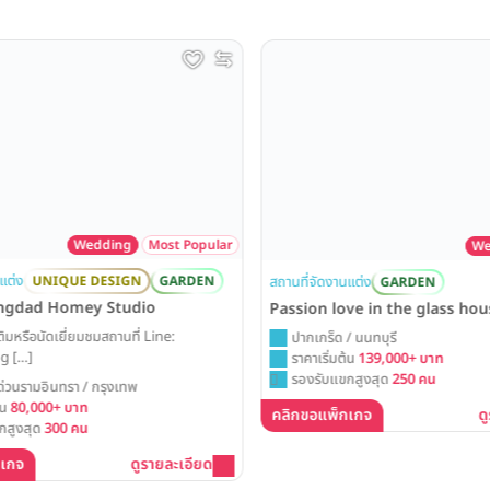
Wedding
Most Popular
Wed
ต่ง
สถานที่จัดงานแต่ง
UNIQUE DESIGN
GARDEN
GARDEN
ngdad Homey Studio
Passion love in the glass hou
มหรือนัดเยี่ยมชมสถานที่ Line:
ปากเกร็ด / นนทบุรี
 […]
ราคาเริ่มต้น
139,000+ บาท
รองรับแขกสูงสุด
250 คน
วนรามอินทรา / กรุงเทพ
น
80,000+ บาท
คลิกขอแพ็กเกจ
ดู
สูงสุด
300 คน
เกจ
ดูรายละเอียด