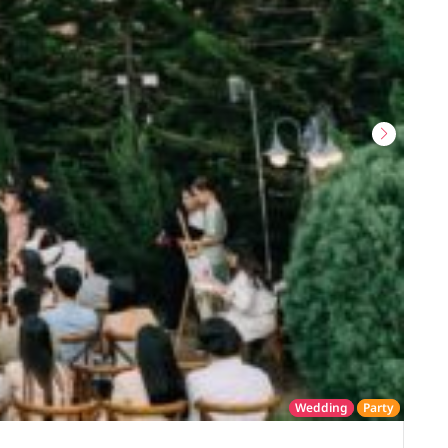
Wedding
Party
โรงแรม