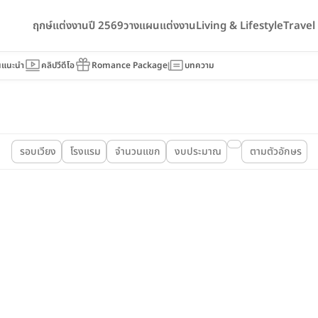
ฤกษ์แต่งงานปี 2569
วางแผนแต่งงาน
Living & Lifestyle
Trave
นแนะนำ
คลิปวีดีโอ
Romance Package
บทความ
รอบเวียง
โรงแรม
จำนวนแขก
งบประมาณ
ตามตัวอักษร