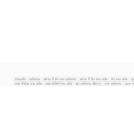
เลือก
1
รายการ
งานแต่ง
แต่งงาน
สถาน ที่ จัด งาน แต่งงาน
สถาน ที่ จัด งาน แต่ง
จัด งาน แต่ง
ฤ
ของ ชำร่วย งาน แต่ง
ของ รับไหว้ งาน แต่ง
ชุด แต่งงาน เรียบๆ
ฉาก แต่งงาน
แบบ กา
The Eros Grand Wedding
Baan Dusit Thani
รัตนพิมาน
Tango Woods Stud
Gaysorn Urban Resort
Kimpton Maa-Lai Bangkok
Grande Centre Point
The Peninsula Bangkok
TRUE ICON HALL
Reignwood Park
Graph Hotel
Courtyard
Conrad Bangkok
Hotel Nikko
The Sukosol
Millennium Hilt
Alexander Hotel
Crowne Plaza
Avana Grand Hotel and Convention Centr
Dusit Gourmet Event
Shanghai Mansion
RARIN
Novotel Siam Square
Centara Grand
Montien Riverside
Anantara Riverside
Century Park
G
Eastin Grand Hotel Sathorn
Prince Palace Hotel Bangkok
Tolani กุยบุรี
P
Arnoma Grand Bangkok
Radisson Blu Plaza Bangkok
ANA ANAN พัทยา
The Berkeley
AVANI+ Riverside Bangkok Hotel
ibis Styles
Hotel Nikko ชลบ