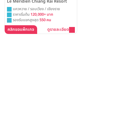
Le Méridien Chiang Rai Resort
แควหวาย / รอบเวียง / เชียงราย
ราคาเริ่มต้น
120,000+ บาท
รองรับแขกสูงสุด
550 คน
คลิกขอแพ็กเกจ
ดูรายละเอียด