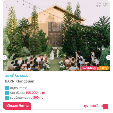
Wedding
Party
สถานที่จัดงานแต่ง
BARN KlongSuan
สมุทรปราการ
ราคาเริ่มต้น
195,000+ บาท
รองรับแขกสูงสุด
300 คน
คลิกขอแพ็กเกจ
ดูรายละเอียด