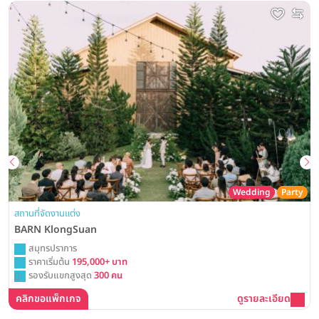
Wedding
Party
สถานที่จัดงานแต่ง
BARN KlongSuan
สมุทรปราการ
ราคาเริ่มต้น
195,000+ บาท
รองรับแขกสูงสุด
300 คน
คลิกขอแพ็กเกจ
ดูรายละเอียด