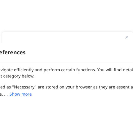
ทาง Weddinglist จะเก็บรักษาข้อมูลความลับของลูกค้าโดยจะไม่เปิด
เผยข้อมูลต่อสาธารณชน เพื่อประโยชน์สูงสุดในการเข้าถึงข้อมูลและ
eferences
สิทธิพิเศษต่าง ๆ ของทางโรงแรมและสถานที่จัดงานแต่งงาน
งานแต่ง
แต่งงาน
สถาน ที่ จัด งาน แต่งงาน
สถาน ที่ จัด งาน แต่ง
จัด งาน แต่ง
ฤกษ์แต่งงาน
ดูฤกษ์แต่งงาน
ฤกษ์แต่งงาน2569
ฤกษ์จดทะเบียนสมรส
เลือก
1
รายการ
เพื่อประสิทธิภาพในการใช้งาน Website Weddinglist ที่ดียิ่งขึ้น
vigate efficiently and perform certain functions. You will find det
ผู้ให้บริการจัดหาสถานที่งานแต่งงาน
การ์ด แต่งงาน
ชุด แต่งงาน
ชุด เจ้าสาว
กรุณายอมรับคุกกี้
t category below.
ช่างแต่งหน้าเจ้าสาว
ของ ชำร่วย งาน แต่ง
ของ รับไหว้ งาน แต่ง
ชุด แต่งงาน เรียบๆ
ฉาก แต่งงาน
แบบ การ์ด แต่งงาน
งาน แต่ง ใน สวน
พิธี แต่งงาน
จัดงานแต่งงาน งบ 200000
จัดงานแต่งงาน งบ 300000
จัดงานแต่งงาน งบ 500000
zed as "Necessary" are stored on your browser as they are essentia
ยอมรับคุกกี้
จัดงานแต่งงาน งบ 700000-1000000
. ...
Show more
เปรียบเทียบ
The Eros Grand Wedding
Baan Dusit Thani
รัตนพิมาน
Tango Woods Studio
LA CHAPELLE
CDC Ballroom
Sindhorn Kempinski
Pullman
Chercharn
เรือนเจ้าสาว
VALA Hua Hin
Grande Centre Point
Wedding at IMPACT
Gaysorn Urban Resort
Kimpton Maa-Lai Bangkok
Grande Centre Point
เรือนนพเก้า
Nathong Banquet Hall
Movenpick BDMS
JW Marriott
ired to enable the basic features of this site, such as providing se
SIAMDASADA เขาใหญ่
Arundara
Jim Thompson
Tolani เกาะกูด
ferences. These cookies do not store any personally identifiable d
Chatrium Grand Bangkok
The Peninsula Bangkok
TRUE ICON HALL
Reignwood Park
Graph Hotels
Tanwa The Food Project
บ้านวรรณกวี