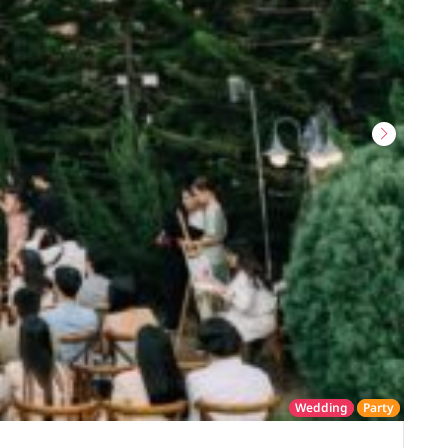
Wedding
Party
โรงแรม