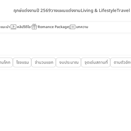
ฤกษ์แต่งงานปี 2569
วางแผนแต่งงาน
Living & Lifestyle
Trave
นแนะนำ
คลิปวีดีโอ
Romance Package
บทความ
ามโคก
โรงแรม
จำนวนแขก
งบประมาณ
จุดเด่นสถานที่
ตามตัวอั