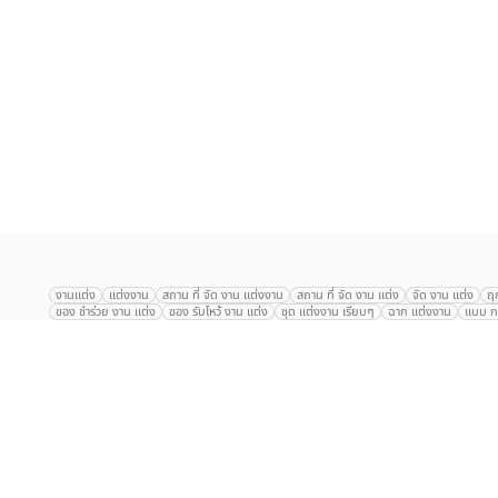
เลือก
1
รายการ
งานแต่ง
แต่งงาน
สถาน ที่ จัด งาน แต่งงาน
สถาน ที่ จัด งาน แต่ง
จัด งาน แต่ง
ฤ
ของ ชำร่วย งาน แต่ง
ของ รับไหว้ งาน แต่ง
ชุด แต่งงาน เรียบๆ
ฉาก แต่งงาน
แบบ กา
The Eros Grand Wedding
Baan Dusit Thani
รัตนพิมาน
Tango Woods Stud
Gaysorn Urban Resort
Kimpton Maa-Lai Bangkok
Grande Centre Point
The Peninsula Bangkok
TRUE ICON HALL
Reignwood Park
Graph Hotel
Courtyard
Conrad Bangkok
Hotel Nikko
The Sukosol
Millennium Hilt
Alexander Hotel
Crowne Plaza
Avana Grand Hotel and Convention Centr
Dusit Gourmet Event
Shanghai Mansion
RARIN
Novotel Siam Square
Centara Grand
Montien Riverside
Anantara Riverside
Century Park
G
Eastin Grand Hotel Sathorn
Prince Palace Hotel Bangkok
Tolani กุยบุรี
P
Arnoma Grand Bangkok
Radisson Blu Plaza Bangkok
ANA ANAN พัทยา
The Berkeley
AVANI+ Riverside Bangkok Hotel
ibis Styles
Hotel Nikko ชลบ