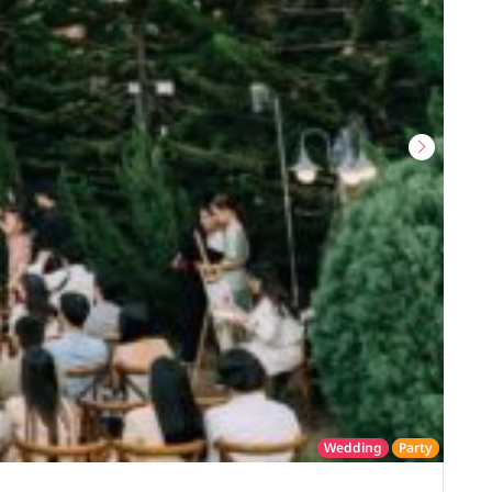
Wedding
Party
โรงแรม