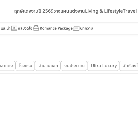
ฤกษ์แต่งงานปี 2569
วางแผนแต่งงาน
Living & Lifestyle
Trave
นแนะนำ
คลิปวีดีโอ
Romance Package
บทความ
าลาแดง
โรงแรม
จำนวนแขก
งบประมาณ
Ultra Luxury
จัดเรียง