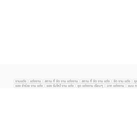
เลือก
1
รายการ
งานแต่ง
แต่งงาน
สถาน ที่ จัด งาน แต่งงาน
สถาน ที่ จัด งาน แต่ง
จัด งาน แต่ง
ฤ
ของ ชำร่วย งาน แต่ง
ของ รับไหว้ งาน แต่ง
ชุด แต่งงาน เรียบๆ
ฉาก แต่งงาน
แบบ กา
The Eros Grand Wedding
Baan Dusit Thani
รัตนพิมาน
Tango Woods Stud
Gaysorn Urban Resort
Kimpton Maa-Lai Bangkok
Grande Centre Point
The Peninsula Bangkok
TRUE ICON HALL
Reignwood Park
Graph Hotel
Courtyard
Conrad Bangkok
Hotel Nikko
The Sukosol
Millennium Hilt
Alexander Hotel
Crowne Plaza
Avana Grand Hotel and Convention Centr
Dusit Gourmet Event
Shanghai Mansion
RARIN
Novotel Siam Square
Centara Grand
Montien Riverside
Anantara Riverside
Century Park
G
Eastin Grand Hotel Sathorn
Prince Palace Hotel Bangkok
Tolani กุยบุรี
P
Arnoma Grand Bangkok
Radisson Blu Plaza Bangkok
ANA ANAN พัทยา
The Berkeley
AVANI+ Riverside Bangkok Hotel
ibis Styles
Hotel Nikko ชลบ