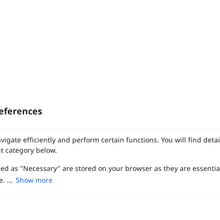
eferences
ทาง Weddinglist จะเก็บรักษาข้อมูลความลับของลูกค้าโดยจะไม่เปิด
เผยข้อมูลต่อสาธารณชน เพื่อประโยชน์สูงสุดในการเข้าถึงข้อมูลและ
vigate efficiently and perform certain functions. You will find det
สิทธิพิเศษต่าง ๆ ของทางโรงแรมและสถานที่จัดงานแต่งงาน
t category below.
งานแต่ง
แต่งงาน
สถาน ที่ จัด งาน แต่งงาน
สถาน ที่ จัด งาน แต่ง
จัด งาน แต่ง
ฤกษ์แต่งงาน
ดูฤกษ์แต่งงาน
ฤกษ์แต่งงาน2569
ฤกษ์จดทะเบียนสมรส
เลือก
1
รายการ
เพื่อประสิทธิภาพในการใช้งาน Website Weddinglist ที่ดียิ่งขึ้น
zed as "Necessary" are stored on your browser as they are essentia
ผู้ให้บริการจัดหาสถานที่งานแต่งงาน
การ์ด แต่งงาน
ชุด แต่งงาน
ชุด เจ้าสาว
กรุณายอมรับคุกกี้
ช่างแต่งหน้าเจ้าสาว
ของ ชำร่วย งาน แต่ง
ของ รับไหว้ งาน แต่ง
ชุด แต่งงาน เรียบๆ
. ...
Show more
ฉาก แต่งงาน
แบบ การ์ด แต่งงาน
งาน แต่ง ใน สวน
พิธี แต่งงาน
จัดงานแต่งงาน งบ 200000
จัดงานแต่งงาน งบ 300000
จัดงานแต่งงาน งบ 500000
ยอมรับคุกกี้
จัดงานแต่งงาน งบ 700000-1000000
เปรียบเทียบ
The Eros Grand Wedding
Baan Dusit Thani
รัตนพิมาน
Tango Woods Studio
LA CHAPELLE
CDC Ballroom
Sindhorn Kempinski
Pullman
Chercharn