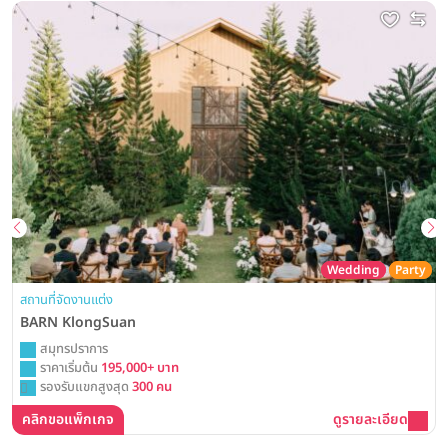
Wedding
Party
สถานที่จัดงานแต่ง
BARN KlongSuan
สมุทรปราการ
ราคาเริ่มต้น
195,000+ บาท
รองรับแขกสูงสุด
300 คน
คลิกขอแพ็กเกจ
ดูรายละเอียด