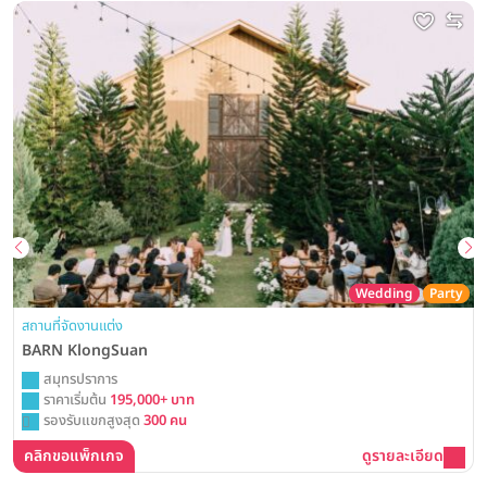
Wedding
Party
สถานที่จัดงานแต่ง
BARN KlongSuan
สมุทรปราการ
ราคาเริ่มต้น
195,000+ บาท
รองรับแขกสูงสุด
300 คน
คลิกขอแพ็กเกจ
ดูรายละเอียด