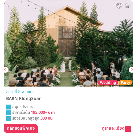
Wedding
Party
สถานที่จัดงานแต่ง
BARN KlongSuan
สมุทรปราการ
ราคาเริ่มต้น
195,000+ บาท
รองรับแขกสูงสุด
300 คน
คลิกขอแพ็กเกจ
ดูรายละเอียด