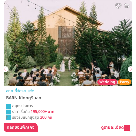
Wedding
Party
สถานที่จัดงานแต่ง
BARN KlongSuan
สมุทรปราการ
ราคาเริ่มต้น
195,000+ บาท
รองรับแขกสูงสุด
300 คน
คลิกขอแพ็กเกจ
ดูรายละเอียด