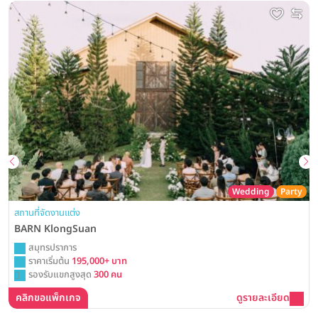
Wedding
Party
สถานที่จัดงานแต่ง
BARN KlongSuan
สมุทรปราการ
ราคาเริ่มต้น
195,000+ บาท
รองรับแขกสูงสุด
300 คน
คลิกขอแพ็กเกจ
ดูรายละเอียด