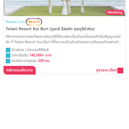
Wedding
โรงแรม 5 ดาว
BEACH
Tolani Resort Kui Buri (ทูลานี รีสอร์ท กุยบุรีหัวหิน)
ให้หาดทรายขาวและท้องทะเลกุยบุรีที่เงียบสงบเป็นส่วนหนึ่งของคำมั่นสัญญาแห่ง
รัก ที่ Tolani Resort Kui Buri ที่ซึ่งความเป็นส่วนตัวและความโรแมนติกผสานกัน
อย่างลงตัวสำหรับงานวิวาห์เล็กๆ ในฝันของคุณ
อ่าวน้อย / ประจวบคีรีขันธ์
ราคาเริ่มต้น
140,000+ บาท
รองรับแขกสูงสุด
200 คน
คลิกขอแพ็กเกจ
ดูรายละเอียด