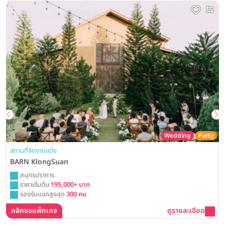
Wedding
Party
สถานที่จัดงานแต่ง
BARN KlongSuan
สมุทรปราการ
ราคาเริ่มต้น
195,000+ บาท
รองรับแขกสูงสุด
300 คน
คลิกขอแพ็กเกจ
ดูรายละเอียด