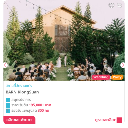
Wedding
Party
สถานที่จัดงานแต่ง
BARN KlongSuan
สมุทรปราการ
ราคาเริ่มต้น
195,000+ บาท
รองรับแขกสูงสุด
300 คน
คลิกขอแพ็กเกจ
ดูรายละเอียด