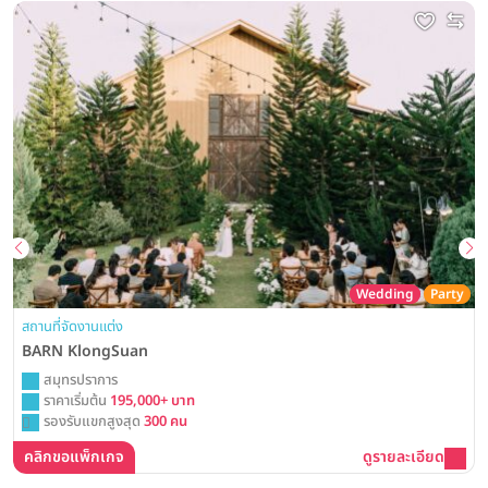
Wedding
Party
สถานที่จัดงานแต่ง
BARN KlongSuan
สมุทรปราการ
ราคาเริ่มต้น
195,000+ บาท
รองรับแขกสูงสุด
300 คน
คลิกขอแพ็กเกจ
ดูรายละเอียด