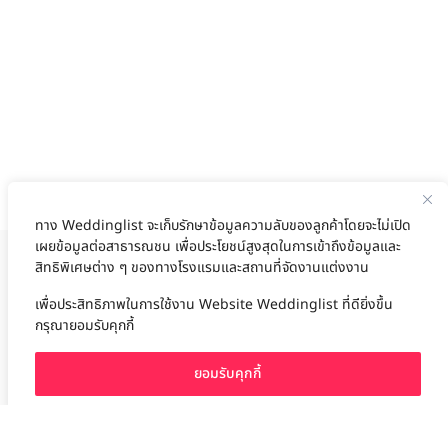
ทาง Weddinglist จะเก็บรักษาข้อมูลความลับของลูกค้าโดยจะไม่เปิด
เผยข้อมูลต่อสาธารณชน เพื่อประโยชน์สูงสุดในการเข้าถึงข้อมูลและ
สิทธิพิเศษต่าง ๆ ของทางโรงแรมและสถานที่จัดงานแต่งงาน
งานแต่ง
แต่งงาน
สถาน ที่ จัด งาน แต่งงาน
สถาน ที่ จัด งาน แต่ง
จัด งาน แต่ง
ฤกษ์แต่งงาน
ดูฤกษ์แต่งงาน
ฤกษ์แต่งงาน2569
ฤกษ์จดทะเบียนสมรส
เลือก
1
รายการ
เพื่อประสิทธิภาพในการใช้งาน Website Weddinglist ที่ดียิ่งขึ้น
ผู้ให้บริการจัดหาสถานที่งานแต่งงาน
การ์ด แต่งงาน
ชุด แต่งงาน
ชุด เจ้าสาว
กรุณายอมรับคุกกี้
ช่างแต่งหน้าเจ้าสาว
ของ ชำร่วย งาน แต่ง
ของ รับไหว้ งาน แต่ง
ชุด แต่งงาน เรียบๆ
ฉาก แต่งงาน
แบบ การ์ด แต่งงาน
งาน แต่ง ใน สวน
พิธี แต่งงาน
จัดงานแต่งงาน งบ 200000
จัดงานแต่งงาน งบ 300000
จัดงานแต่งงาน งบ 500000
ยอมรับคุกกี้
จัดงานแต่งงาน งบ 700000-1000000
เปรียบเทียบ
The Eros Grand Wedding
Baan Dusit Thani
รัตนพิมาน
Tango Woods Studio
LA CHAPELLE
CDC Ballroom
Sindhorn Kempinski
Pullman
Chercharn
eferences
เรือนเจ้าสาว
VALA Hua Hin
Grande Centre Point
Wedding at IMPACT