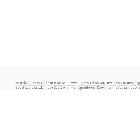
เลือก
1
รายการ
งานแต่ง
แต่งงาน
สถาน ที่ จัด งาน แต่งงาน
สถาน ที่ จัด งาน แต่ง
จัด งาน แต่ง
ฤ
ของ ชำร่วย งาน แต่ง
ของ รับไหว้ งาน แต่ง
ชุด แต่งงาน เรียบๆ
ฉาก แต่งงาน
แบบ กา
The Eros Grand Wedding
Baan Dusit Thani
รัตนพิมาน
Tango Woods Stud
Gaysorn Urban Resort
Kimpton Maa-Lai Bangkok
Grande Centre Point
The Peninsula Bangkok
TRUE ICON HALL
Reignwood Park
Graph Hotel
Courtyard
Conrad Bangkok
Hotel Nikko
The Sukosol
Millennium Hilt
Alexander Hotel
Crowne Plaza
Avana Grand Hotel and Convention Centr
Dusit Gourmet Event
Shanghai Mansion
RARIN
Novotel Siam Square
Centara Grand
Montien Riverside
Anantara Riverside
Century Park
G
Eastin Grand Hotel Sathorn
Prince Palace Hotel Bangkok
Tolani กุยบุรี
P
Arnoma Grand Bangkok
Radisson Blu Plaza Bangkok
ANA ANAN พัทยา
The Berkeley
AVANI+ Riverside Bangkok Hotel
ibis Styles
Hotel Nikko ชลบ