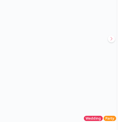
Wedding
Party
โรงแรม